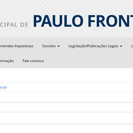
PAULO FRON
CIPAL DE
mendas Impositivas
Sessões
Legislação/Publicações Legais
L
formação
Fale conosco
v.br