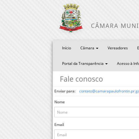
CÂMARA MUNI
Início
Câmara
Vereadores
E
Portal da Transparência
Acesso à In
Fale conosco
Enviar para:
contato@camarapaulofrontin.pr.go
Nome
Email