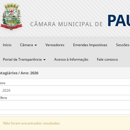
PA
CÂMARA MUNICIPAL DE
Início
Câmara
Vereadores
Emendas Impositivas
Sessõe
Portal da Transparência
Acesso à Informação
Fale conosco
stagiários / Ano: 2026
Ano
iltro
Não foram encontrados resultados